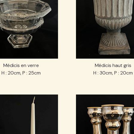
Médicis en verre
Médicis haut gris
H : 20cm, P : 25cm
H : 30cm, P : 20cm