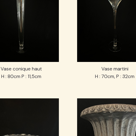
Vase conique haut
Vase martini
H : 80cm P : 11,5cm
H : 70cm, P : 32cm