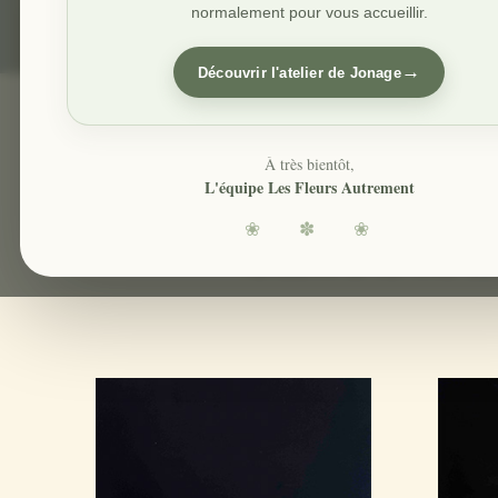
normalement pour vous accueillir.
→
Découvrir l'atelier de Jonage
À très bientôt,
L'équipe Les Fleurs Autrement
nous vous proposons une 
❀ ✽ ❀
recherchiez des vases, de
l’ambiance de vos rêves. Lai