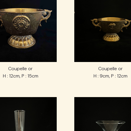
Coupelle or
Coupelle or
H : 12cm, P : 15cm
H : 9cm, P : 12cm