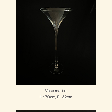
Vase martini
H : 70cm, P : 32cm