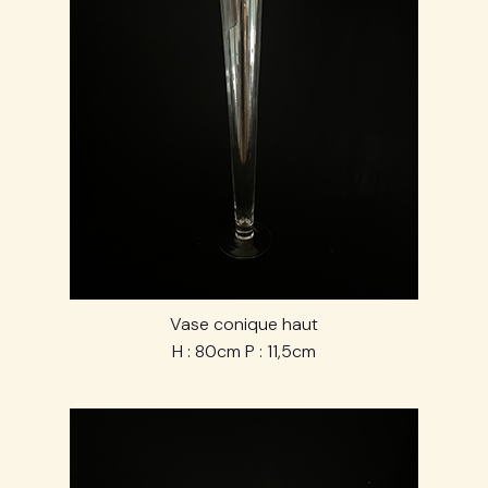
Vase conique haut
H : 80cm P : 11,5cm