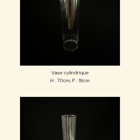
Vase cylindrique
H : 70cm, P : 18cm