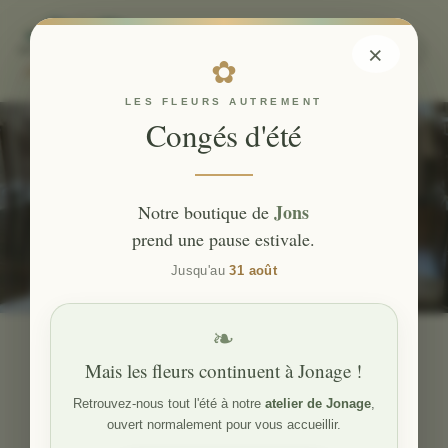
×
✿
LES FLEURS AUTREMENT
Vins
Congés d'été
d’honneur
Jons
Notre boutique de
prend une pause estivale.
Jusqu'au
31 août
❧
Mais les fleurs continuent à Jonage !
Chez Les fleurs Autrement et l’Atelier,
Retrouvez-nous tout l'été à notre
atelier de Jonage
,
nous vous proposons une gamme exclusive
ouvert normalement pour vous accueillir.