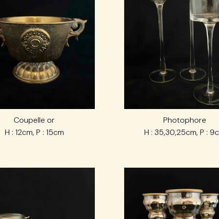
Coupelle or
Photophore
H : 12cm, P : 15cm
H : 35,30,25cm, P : 9