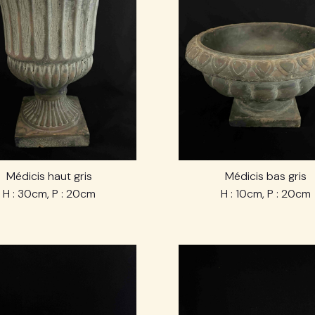
Médicis haut gris
Médicis bas gris
H : 30cm, P : 20cm
H : 10cm, P : 20cm