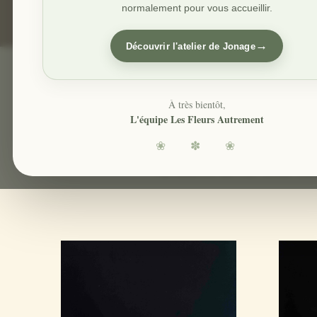
normalement pour vous accueillir.
→
Découvrir l'atelier de Jonage
À très bientôt,
L'équipe Les Fleurs Autrement
nous vous proposons une 
❀ ✽ ❀
recherchiez des vases, de
l’ambiance de vos rêves. Lai