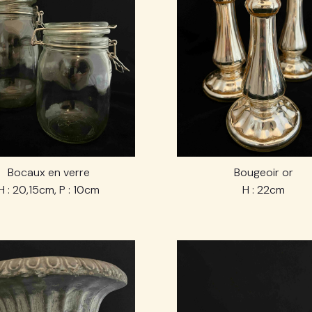
Bocaux en verre
Bougeoir or
H : 20,15cm, P : 10cm
H : 22cm