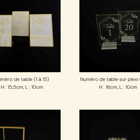
méro de table (1 à 15)
Numéro de table sur plexi 
H : 15,5cm, L : 10cm
H : 16cm, L : 10cm