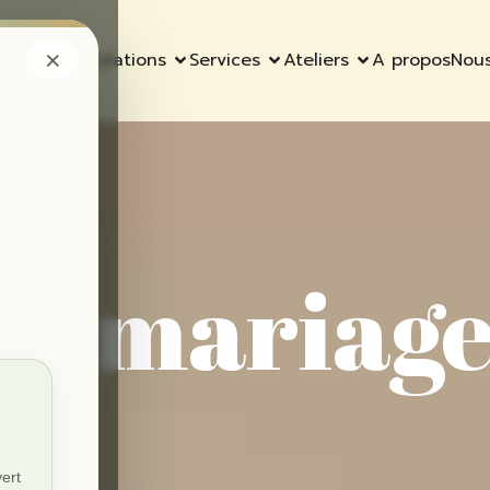
×
ccueil
Nos créations
Services
Ateliers
A propos
Nous
ns mariage
vert