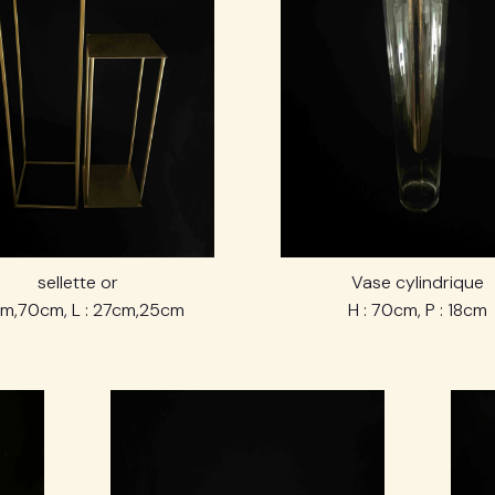
sellette or
Vase cylindrique
 1m,70cm, L : 27cm,25cm
H : 70cm, P : 18cm