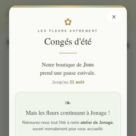
×
✿
LES FLEURS AUTREMENT
Sécurité des données
Congés d'été
Mentions Légales
Jons
Notre boutique de
prend une pause estivale.
Éditeur du site
Jusqu'au
31 août
Le présent site, accessible à l’adresse
https://lesfleursautrement.fr
, est édité par :
Nom et prénom :
Marjolaine Thievenaz
❧
Adresse :
7a Rte de Lyon, 69330 Jons
Mais les fleurs continuent à Jonage !
Téléphone :
0
4 72 45 50 71
Email :
lesfleursautrement@gmail.com
Retrouvez-nous tout l'été à notre
atelier de Jonage
,
ouvert normalement pour vous accueillir.
Formulaire de contact disponible à la page
Contact