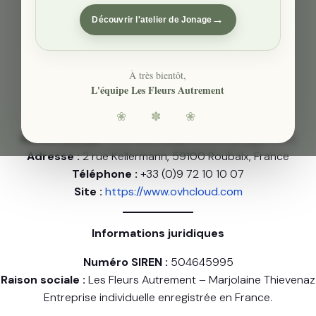
Directeur de la publication :
Marjolaine Thievenaz
→
Découvrir l'atelier de Jonage
Responsable de la rédaction :
Loan Bianchi
Hébergeur du site
À très bientôt,
L'équipe Les Fleurs Autrement
Le site est hébergé par :
❀ ✽ ❀
Nom de l’hébergeur :
OVH SAS
Raison sociale :
OVH SAS (filiale d’OVH Groupe SAS)
Adresse :
2 rue Kellermann, 59100 Roubaix, France
Téléphone :
+33 (0)9 72 10 10 07
Site :
https://www.ovhcloud.com
Informations juridiques
Numéro SIREN :
504645995
Raison sociale :
Les Fleurs Autrement – Marjolaine Thievenaz
Entreprise individuelle enregistrée en France.