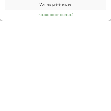
Voir les préférences
Politique de confidentialité
Nous contacter
Les fleurs autrement
, 69330 Jons :